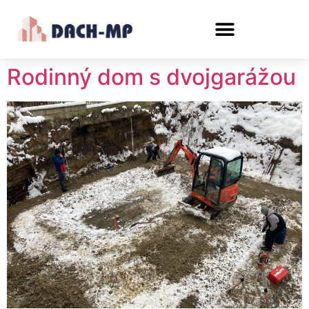
content
Rodinný dom s dvojgarážou