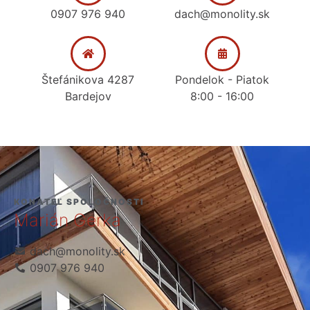
0907 976 940
dach@monolity.sk
Štefánikova 4287
Pondelok - Piatok
Bardejov
8:00 - 16:00
KONATEĽ SPOLOČNOSTI
Marián Gerka
dach@monolity.sk
0907 976 940