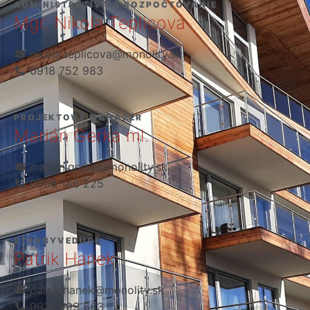
ADMINISTRATÍVA A ROZPOČTOVANIE
Mgr. Nikola Teplicová
nikola.teplicova@monolity.sk
0918 752 983
PROJEKTOVÝ MANAŽÉR
Marián Gerka ml.
marian.gerka@monolity.sk
0908 146 225
STAVBYVEDÚCI
Patrik Hanek
patrik.hanek@monolity.sk
0915 999 663