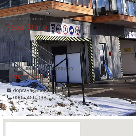
STAVBYVEDÚCI
Peter Stano
peter.stano@monolity.sk
0917 505 576
VEDÚCI SKLADU A DOPRAVY
František Čont
doprava@monolity.sk
0905 456 098